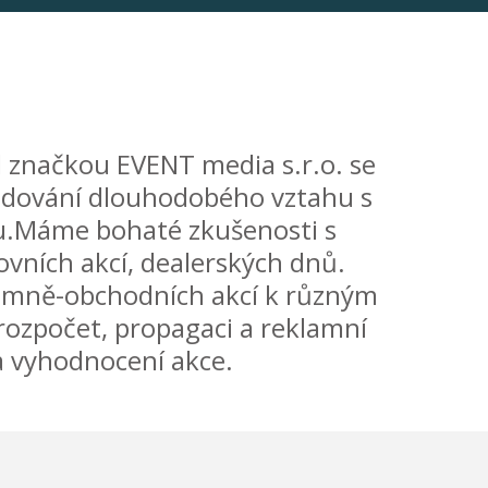
d značkou EVENT media s.r.o. se
 budování dlouhodobého vztahu s
ngu.Máme bohaté zkušenosti s
ovních akcí, dealerských dnů.
lamně-obchodních akcí k různým
 rozpočet, propagaci a reklamní
a vyhodnocení akce.